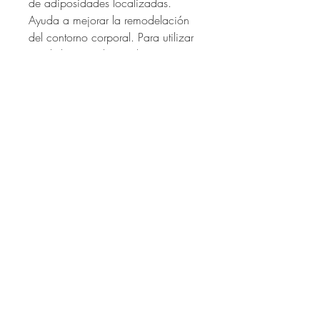
de adiposidades localizadas. 
Ayuda a mejorar la remodelación 
del contorno corporal. Para utilizar 
en abdomen, glúteos, brazos, 
caderas. 
Contenido: 250ml
New Life
Moldes 2436, Belgrano
01126012436
newlifebelgrano@gmail.com
Thames 2415, Palermo
01136533133
newlifedermoestetica@gmail.com