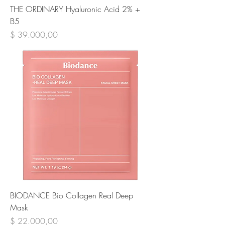
THE ORDINARY Hyaluronic Acid 2% +
B5
Precio
$ 39.000,00
BIODANCE Bio Collagen Real Deep
Mask
Precio
$ 22.000,00