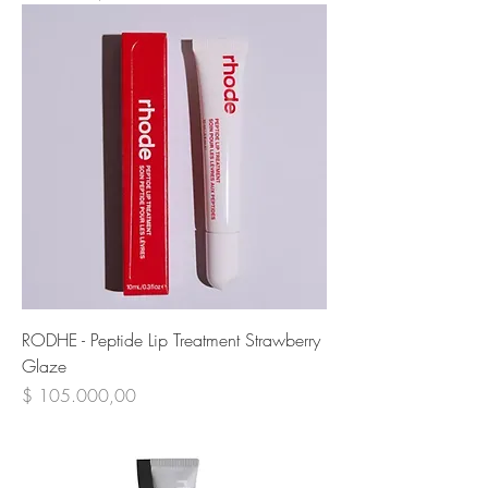
RODHE - Peptide Lip Treatment Strawberry
Glaze
Precio
$ 105.000,00